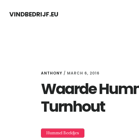
Skip
Skip
VINDBEDRIJF.EU
to
to
content
primary
sidebar
ANTHONY
/
MARCH 6, 2016
Waarde Humme
Turnhout
Hummel Beeldjes