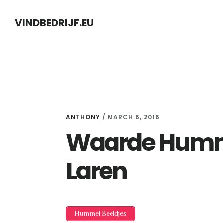
Skip
Skip
VINDBEDRIJF.EU
to
to
content
primary
sidebar
ANTHONY
/
MARCH 6, 2016
Waarde Humme
Laren
Hummel Beeldjes