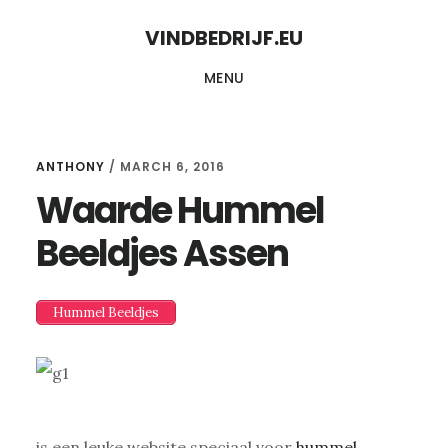
Skip
Skip
VINDBEDRIJF.EU
to
to
MENU
content
primary
sidebar
ANTHONY
/
MARCH 6, 2016
Waarde Hummel
Beeldjes Assen
Hummel Beeldjes
is een leuke website speciaal voor
hummel