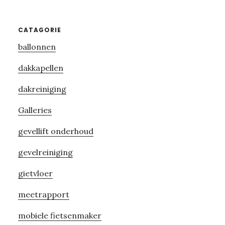
Primary
CATAGORIE
ballonnen
Sidebar
dakkapellen
dakreiniging
Galleries
gevellift onderhoud
gevelreiniging
gietvloer
meetrapport
mobiele fietsenmaker