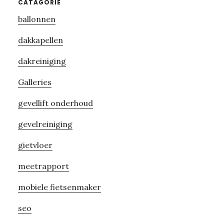
Primary
CATAGORIE
ballonnen
Sidebar
dakkapellen
dakreiniging
Galleries
gevellift onderhoud
gevelreiniging
gietvloer
meetrapport
mobiele fietsenmaker
seo