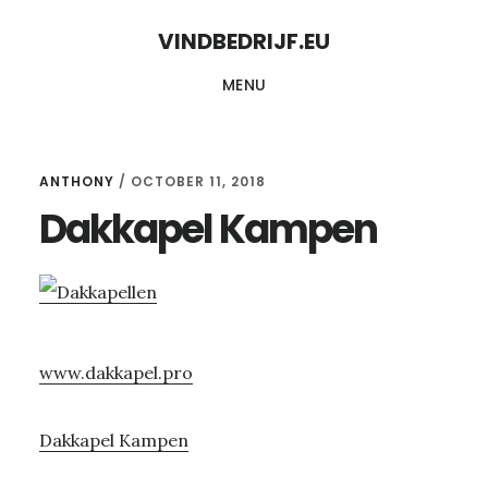
Skip
Skip
VINDBEDRIJF.EU
to
to
MENU
content
primary
sidebar
ANTHONY
/
OCTOBER 11, 2018
Dakkapel Kampen
www.dakkapel.pro
Dakkapel Kampen